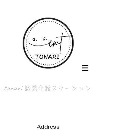
tonari
訪問介護ステーション
o
perated by 合同会社EMT
Address