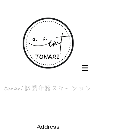
tonari
訪問介護ステーション
o
perated by 合同会社EMT
Address