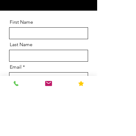
First Name
Last Name
Email
Message
Send