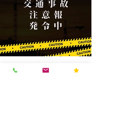
高齢者事故 注意報発令
山梨県において、 高齢者による交通事故が
増えています。 それを受け、 本日、山梨県
は高齢者事故増加に伴い、注意報が発令され
ました！ 当事者の不注意はもちろんです
が、 周りからの声掛けも重要だと考えま
す！ 本日、県の担当者の方とお話し、チラ
シを頂きました！...