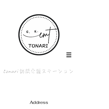
tonari
訪問介護ステーション
o
perated by 合同会社EMT
Address