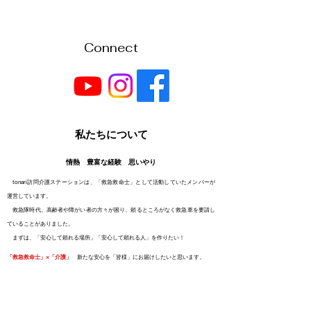
Connect
私たちについて
情熱 豊富な経験 思いやり
tonari訪問介護ステーションは、「救急救命士」として活動していたメンバーが
運営しています。
救急隊時代、高齢者や障がい者の方々が困り、頼るところがなく救急車を要請し
ていることがありました。
​ まずは、「安心して頼れる場所」「安心して頼れる人」を作りたい！​
「救急救命士」×「介護」
新たな安心を「皆様」にお届けしたいと思います。