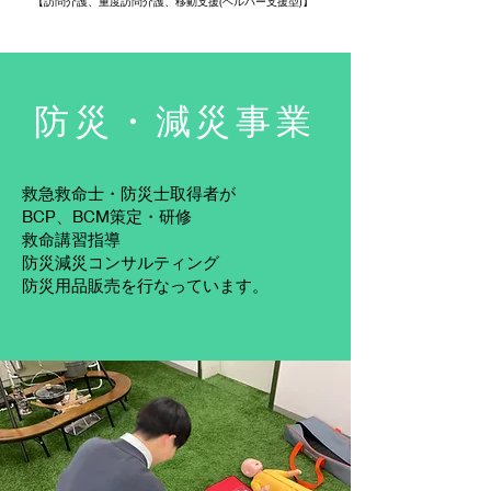
【訪問介護、
重度訪問介護、移動支援(ヘルパー支援型)
】
​防災・減災事業
救急救命士・防災士取得者が
BCP、BCM策定・研修
救命講習指導
防災減災コンサルティング
​防災用品販売を行なっています。